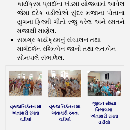
કાર્યક્રમ પ્રાર્થના ખંડમાં યોજવામાં આવેલ
જેમા દરેક વડીલોએ સુંદર મજાના પોતાના
યુગના ફિલ્મી ગીતો રજુ કરેલ અને રમતને
મજાથી માણેલ.
સમગ્ર કાર્યક્રમનું સંચાલન તથા
માર્ગદર્શન રશ્મિબેન જાની તથા લતાબેન
સોનપાલે સંભાળેલ.
જીવન સંધ્યા
વ્રુધ્ધનિકેતન મા
વ્રુધ્ધનિકેતન મા
વિભાગમા
અંતાક્ષરી રમતા
અંતાક્ષરી રમતા
અંતાક્ષરી રમતા
વડીલો
વડીલો
વડીલો