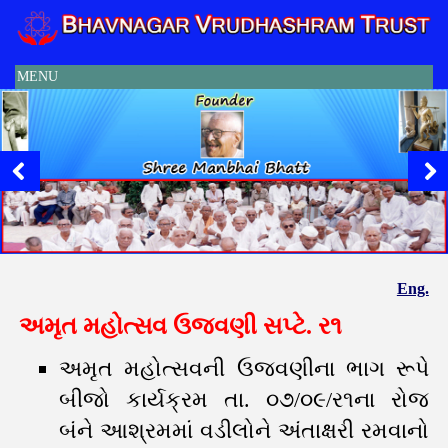
MENU
Eng.
અમૃત મહોત્સવ ઉજવણી સપ્ટે. ર૧
અમૃત મહોત્સવની ઉજવણીના ભાગ રૂપે
બીજો કાર્યક્રમ તા. ૦૭/૦૯/ર૧ના રોજ
બંને આશ્રમમાં વડીલોને અંતાક્ષરી રમવાનો